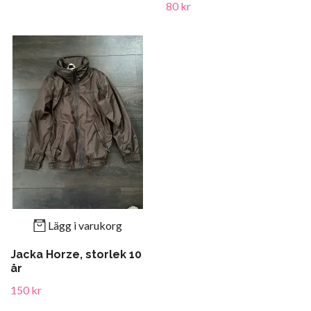
80 kr
Lägg i varukorg
Jacka Horze, storlek 10
år
150 kr