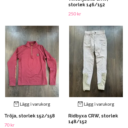
storlek 146/152
250 kr
Lägg i varukorg
Lägg i varukorg
Tröja, storlek 152/158
Ridbyxa CRW, storlek
148/152
70 kr