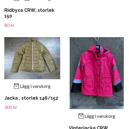
Ridbyxa CRW, storlek
150
80 kr
Lägg i varukorg
Jacka , storlek 146/152
300 kr
Lägg i varukorg
Vinterjacka CRW,